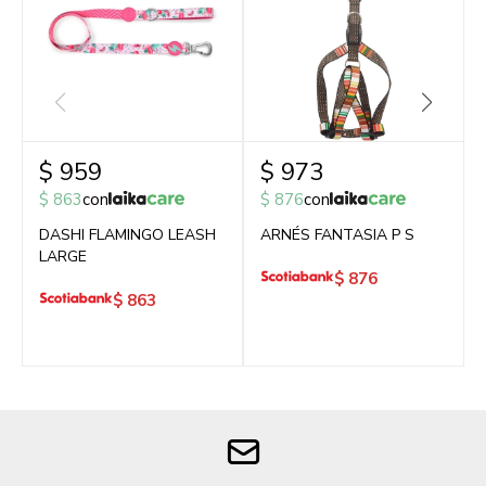
$
959
$
973
$
863
con
$
876
con
DASHI FLAMINGO LEASH
ARNÉS FANTASIA P S
LARGE
$
876
$
863