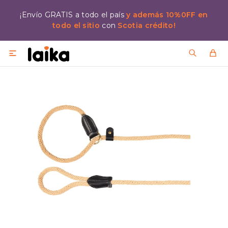
¡Envío GRATIS a todo el país
y además 10%0FF en
todo el sitio
con
Scotia crédito!
