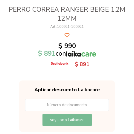
PERRO CORREA RANGER BEIGE 1,2M
12MM
100921-100921
$
990
$
891
con
$
891
Aplicar descuento Laikacare
soy socio Laikacare