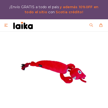
¡Envío GRATIS a todo el país
y además 10%0FF en
todo el sitio
con
Scotia crédito!
