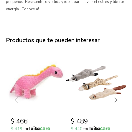
pequeños. Resistente, divertida y ideal para aliviar el estrés y liberar
energía. ¡Conócela!
Productos que te pueden interesar
$
466
$
489
$
419
con
$
440
con