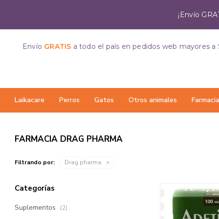
¡Envío GRAT
Envío
GRATIS
a todo el país
en pedidos web mayores a 
Laikacare
Perros
Gatos
Otros animales
Farmaci
FARMACIA DRAG PHARMA
Filtrando por:
Drag pharma
Categorías
Suplementos
(2)