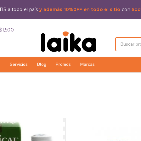
IS a todo el país
y además 10%0FF en todo el sitio
con
Sco
$1,500
a
Servicios
Blog
Promos
Marcas