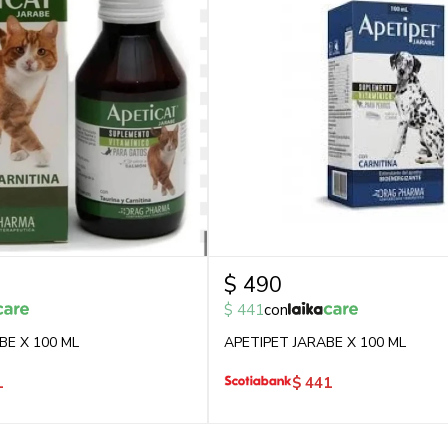
$
490
$
441
con
BE X 100 ML
APETIPET JARABE X 100 ML
1
$
441