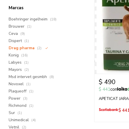
Marcas
Boehringer ingelheim
(18)
Brouwer
(1)
Ceva
(9)
Dispert
(1)
Drag pharma
(2)
Konig
(16)
Labyes
(1)
Mayors
(2)
Msd intervet gesmbh
(8)
$
490
Novoxel
(1)
$
441
con
Plaqueoff
(1)
Power
APETICAT JARA
(3)
Richmond
(1)
$
44
Sur
(1)
Unimedical
(4)
Vetnil
(2)