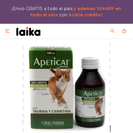
¡Envío GRATIS a todo el país
y además 10%0FF en
todo el sitio
con
Scotia crédito!
