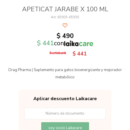
APETICAT JARABE X 100 ML
65935-65935
$
490
$
441
con
$
441
Drag Pharma | Suplemento para gatos bioenergizante y mejorador
metabólico
Aplicar descuento Laikacare
soy socio Laikacare