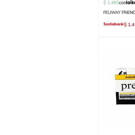
$
1.485
con
FELIWAY FRIEN
$
1.4