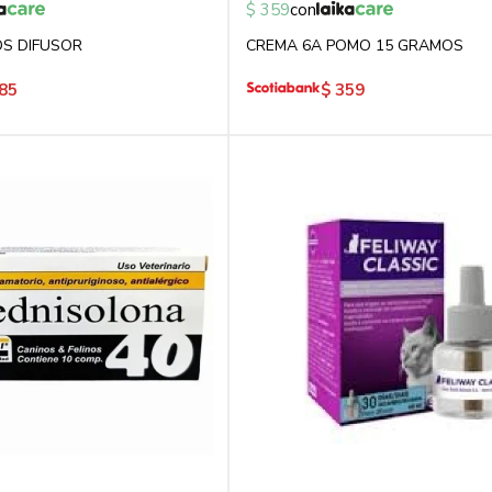
$
359
con
DS DIFUSOR
CREMA 6A POMO 15 GRAMOS
85
$
359