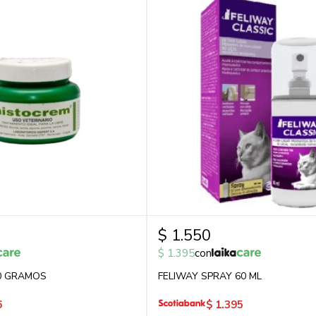
$
1.550
$
1.395
con
0 GRAMOS
FELIWAY SPRAY 60 ML
6
$
1.395