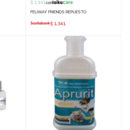
$
1.341
con
FELIWAY FRIENDS REPUESTO
$
1.341