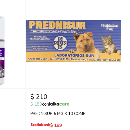
$
210
$
189
con
PREDNISUR 5 MG X 10 COMP.
$
189