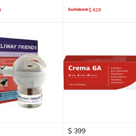
0
$
629
$
399