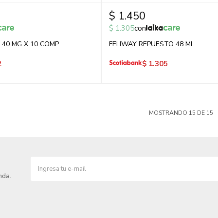
$
1.450
$
1.305
con
40 MG X 10 COMP
FELIWAY REPUESTO 48 ML
2
$
1.305
MOSTRANDO
15
DE
15
nda.