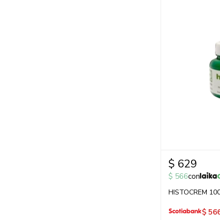
$
629
$
566
con
HISTOCREM 10
$
56