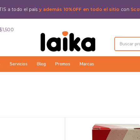
IS a todo el país
y además 10%0FF en todo el sitio
con
Sco
$1,500
a
Servicios
Blog
Promos
Marcas