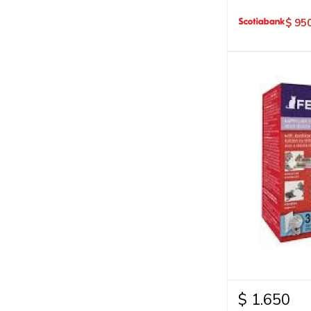
$
95
$
1.650