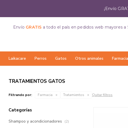
¡Envío GRAT
Envío
GRATIS
a todo el país
en pedidos web mayores a 
Laikacare
Perros
Gatos
Otros animales
Farmaci
TRATAMIENTOS GATOS
Filtrando por:
Farmacia
Tratamientos
Quitar filtros
Categorías
Shampoo y acondicionadores
(2)