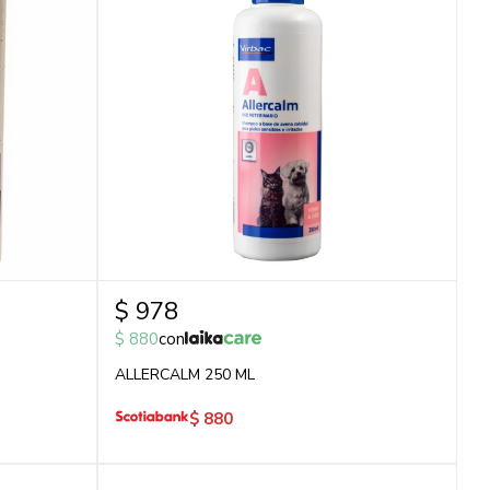
$
978
$
880
con
ALLERCALM 250 ML
$
880