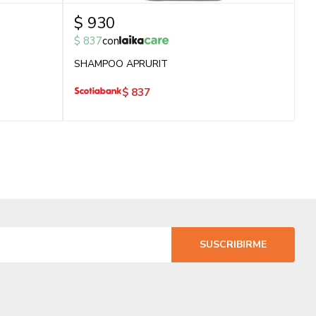
$
930
$
837
con
SHAMPOO APRURIT
$
837
SUSCRIBIRME