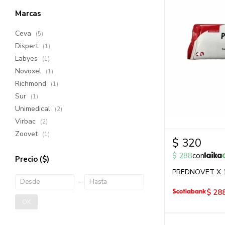
Marcas
Ceva
(5)
Dispert
(1)
Labyes
(1)
Novoxel
(1)
Richmond
(1)
Sur
(1)
Unimedical
(2)
Virbac
(2)
Zoovet
(1)
$
320
$
288
con
Precio
($)
PREDNOVET X 
$
28
OK