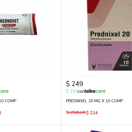
$
249
$
224
con
10 COMP
PREDNIXEL 20 MG X 10 COMP
8
$
224