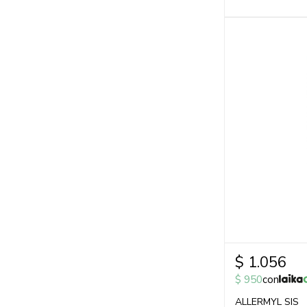
$
1.056
$
950
con
ALLERMYL SIS