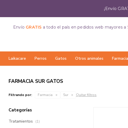
¡Envío GRAT
Envío
GRATIS
a todo el país
en pedidos web mayores a 
Laikacare
Perros
Gatos
Otros animales
Farmaci
FARMACIA SUR GATOS
Filtrando por:
Farmacia
Sur
Quitar filtros
Categorías
Tratamientos
(1)