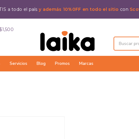
IS a todo el país
y además 10%0FF en todo el sitio
con
Sco
$1,500
a
Servicios
Blog
Promos
Marcas