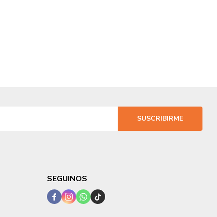
SUSCRIBIRME
SEGUINOS



