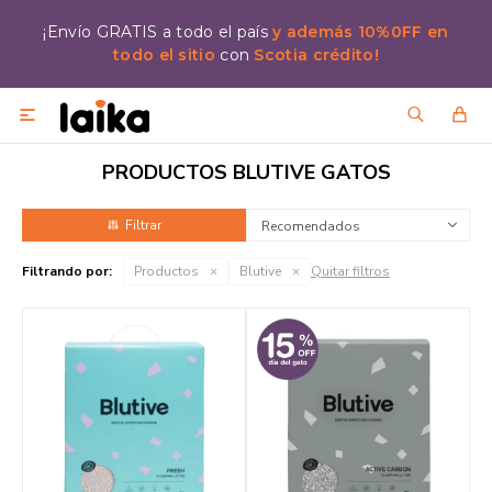
¡Envío GRATIS a todo el país
y además 10%0FF en
todo el sitio
con
Scotia crédito!

PRODUCTOS BLUTIVE GATOS
Recomendados
Filtrando por:
Productos
Blutive
Quitar filtros