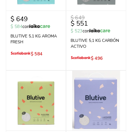
$
649
$
649
$
551
$
584
con
$
523
con
BLUTIVE 5,1 KG AROMA
BLUTIVE 5,1 KG CARBÓN
FRESH
ACTIVO
$
584
$
496