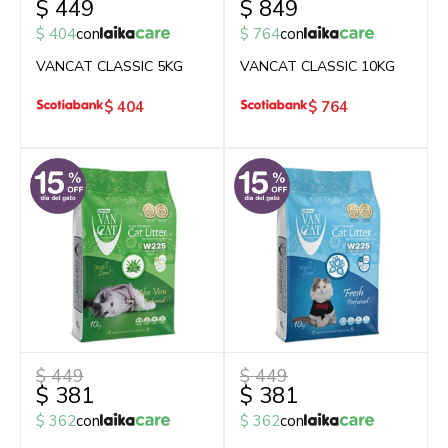
$
449
$
849
$
404
con
$
764
con
VANCAT CLASSIC 5KG
VANCAT CLASSIC 10KG
$
404
$
764
$
449
$
449
$
381
$
381
$
362
con
$
362
con