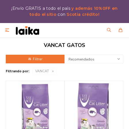
¡Envío GRATIS a todo el país
y además 10%0FF en
todo el sitio
con
Scotia crédito!

VANCAT GATOS
Recomendados
Filtrando por:
VANCAT