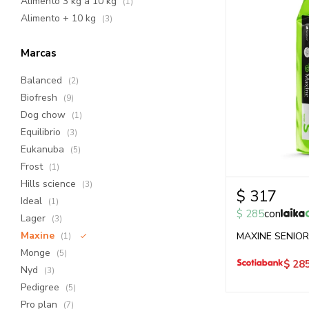
Alimento 3 kg a 10 kg
(1)
Alimento + 10 kg
(3)
Marcas
Balanced
(2)
Biofresh
(9)
Dog chow
(1)
Equilibrio
(3)
Eukanuba
(5)
Frost
(1)
Hills science
(3)
$
317
Ideal
(1)
$
285
con
Lager
(3)
Maxine
MAXINE SENIOR 
(1)
Monge
(5)
$
28
Nyd
(3)
Pedigree
(5)
Pro plan
(7)