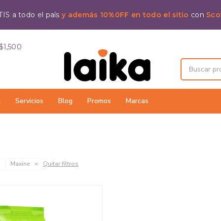
IS a todo el país
y además 10%0FF en todo el sitio
con
Sco
$1,500
a
Servicios
Blog
Promos
Marcas
Maxine
Quitar filtros