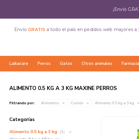
¡Envío GRAT
Envío
GRATIS
a todo el país
en pedidos web mayores a 
Laikacare
Perros
Gatos
Otros animales
Farmaci
ALIMENTO 0.5 KG A 3 KG MAXINE PERROS
Filtrando por:
Alimentos
Común
Alimento 0.5 kg a 3 kg
Categorías
Alimento 0.5 kg a 3 kg
(1)