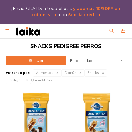
¡Envío GRATIS a todo el país
y además 10%0FF en
todo el sitio
con
Scotia crédito!

SNACKS PEDIGREE PERROS
Recomendados
Filtrando por:
Alimentos
Común
Snacks
Pedigree
Quitar filtros