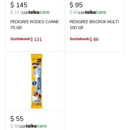
$
145
$
95
$
131
con
$
86
con
PEDIGREE RODEO CARNE
PEDIGREE BISCROK MULTI
70 GR
100 GR
$
131
$
86
$
55
$
50
con