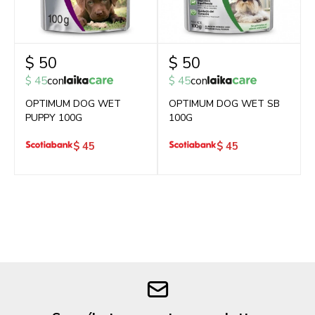
$
50
$
50
$
45
con
$
45
con
OPTIMUM DOG WET
OPTIMUM DOG WET SB
PUPPY 100G
100G
$
45
$
45