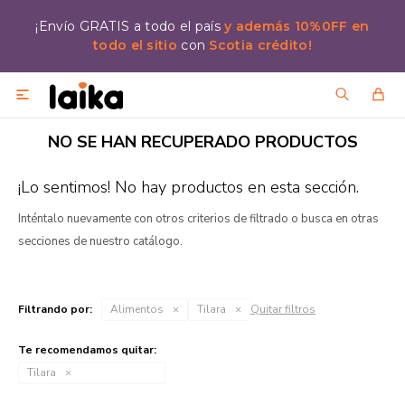
¡Envío GRATIS a todo el país
y además 10%0FF en
todo el sitio
con
Scotia crédito!

NO SE HAN RECUPERADO PRODUCTOS
¡Lo sentimos! No hay productos en esta sección.
Inténtalo nuevamente con otros criterios de filtrado o busca en otras
secciones de nuestro catálogo.
Filtrando por:
Alimentos
Tilara
Quitar filtros
Te recomendamos quitar:
Tilara