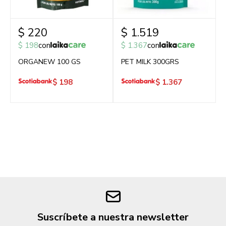
$
220
$
1.519
$
198
con
$
1.367
con
ORGANEW 100 GS
PET MILK 300GRS
$
198
$
1.367
Suscríbete a nuestra newsletter