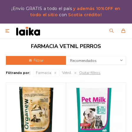
¡Envío GRATIS a todo el país
y además 10%0FF en
todo el sitio
con
Scotia crédito!

FARMACIA VETNIL PERROS
Recomendados
Filtrando por:
Farmacia
Vetnil
Quitar filtros