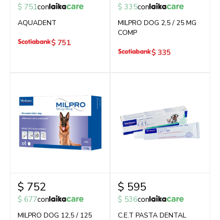
$
751
con
$
335
con
AQUADENT
MILPRO DOG 2,5 / 25 MG
COMP
$
751
$
335
$
752
$
595
$
677
con
$
536
con
MILPRO DOG 12,5 / 125
C.E.T PASTA DENTAL