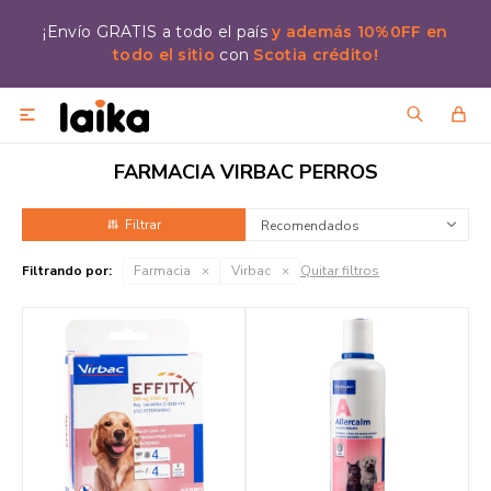
¡Envío GRATIS a todo el país
y además 10%0FF en
todo el sitio
con
Scotia crédito!

FARMACIA VIRBAC PERROS
Recomendados
Filtrando por:
Farmacia
Virbac
Quitar filtros