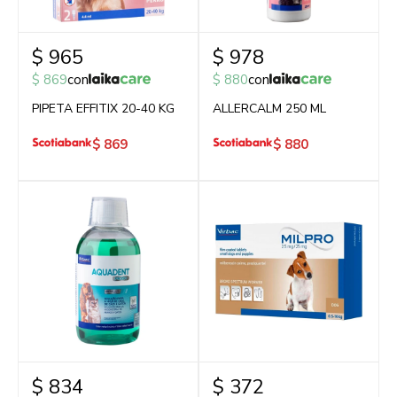
$
965
$
978
$
869
con
$
880
con
PIPETA EFFITIX 20-40 KG
ALLERCALM 250 ML
$
869
$
880
$
834
$
372