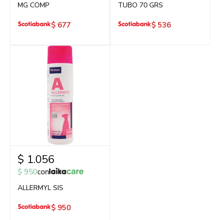
MG COMP
TUBO 70 GRS
$
677
$
536
$
1.056
$
950
con
ALLERMYL SIS
$
950