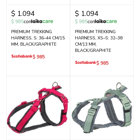
$
1.094
$
1.094
$
985
con
$
985
con
PREMIUM TREKKING
PREMIUM TREKKING
HARNESS, S: 36–44 CM/15
HARNESS, XS–S: 32–38
MM, BLACK/GRAPHITE
CM/13 MM,
BLACK/GRAPHITE
$
985
$
985