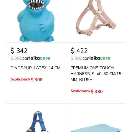
$
342
$
422
$
308
con
$
380
con
DINOSAUR, LATEX, 14 CM
PREMIUM ONE TOUCH
HARNESS, S: 40–50 CM/15
$
308
MM, BLUSH
$
380