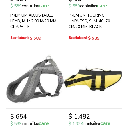
$
589
con
$
589
con
PREMIUM ADJUSTABLE
PREMIUM TOURING
LEAD, M–L: 2.00 M/20 MM,
HARNESS, S–M: 40–70
GRAPHITE
CM/20 MM, BLACK
$
589
$
589
$
654
$
1.482
$
589
con
$
1.334
con