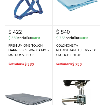
$
422
$
840
$
380
con
$
756
con
PREMIUM ONE TOUCH
COLCHONETA
HARNESS, S: 40–50 CM/15
REFRIGERANTE, L: 65 × 50
MM, ROYAL BLUE
CM, LIGHT BLUE
$
380
$
756