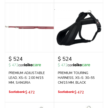
$
524
$
524
$
472
con
$
472
con
PREMIUM ADJUSTABLE
PREMIUM TOURING
LEAD, XS–S: 2.00 M/15
HARNESS, XS–S: 30–55
MM, SANGRIA
CM/15 MM, BLACK
$
472
$
472