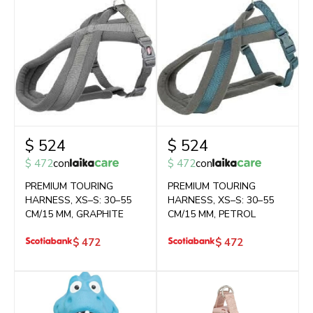
$
524
$
524
$
472
con
$
472
con
PREMIUM TOURING
PREMIUM TOURING
HARNESS, XS–S: 30–55
HARNESS, XS–S: 30–55
CM/15 MM, GRAPHITE
CM/15 MM, PETROL
$
472
$
472