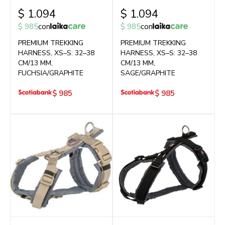
$
1.094
$
1.094
$
985
con
$
985
con
PREMIUM TREKKING
PREMIUM TREKKING
HARNESS, XS–S: 32–38
HARNESS, XS–S: 32–38
CM/13 MM,
CM/13 MM,
FUCHSIA/GRAPHITE
SAGE/GRAPHITE
$
985
$
985