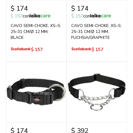
$
174
$
174
$
157
con
$
157
con
CAVO SEMI-CHOKE, XS–S:
CAVO SEMI-CHOKE, XS–S:
25–31 CM/Ø 12 MM,
25–31 CM/Ø 12 MM,
BLACK
FUCHSIA/GRAPHITE
$
157
$
157
$
174
$
392