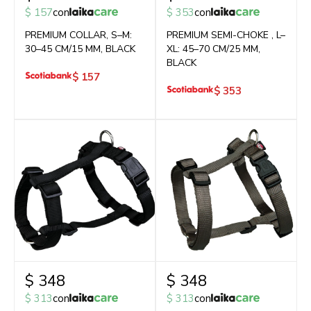
$
157
con
$
353
con
PREMIUM COLLAR, S–M:
PREMIUM SEMI-CHOKE , L–
30–45 CM/15 MM, BLACK
XL: 45–70 CM/25 MM,
BLACK
$
157
$
353
$
348
$
348
$
313
con
$
313
con