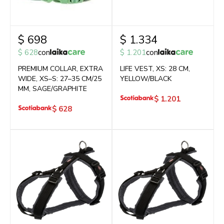
$
698
$
1.334
$
628
con
$
1.201
con
PREMIUM COLLAR, EXTRA
LIFE VEST, XS: 28 CM,
WIDE, XS–S: 27–35 CM/25
YELLOW/BLACK
MM, SAGE/GRAPHITE
$
1.201
$
628