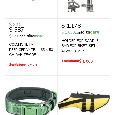
$
840
$
1.178
$
587
$
1.060
con
$
558
con
HOLDER FOR SADDLE
COLCHONETA
BAR FOR BIKER-SET
REFRIGERANTE, L: 65 × 50
#1287, BLACK
CM, WHITE/GREY
$
1.060
$
528