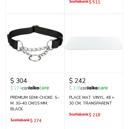
$
511
$
304
$
242
$
274
con
$
218
con
PREMIUM SEMI-CHOKE, S–
PLACE MAT, VINYL, 48 ×
M: 30–40 CM/15 MM,
30 CM, TRANSPARENT
BLACK
$
218
$
274