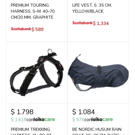
PREMIUM TOURING
LIFE VEST, S: 35 CM,
HARNESS, S–M: 40–70
YELLOW/BLACK
CM/20 MM, GRAPHITE
$
1.334
$
589
$
1.798
$
1.084
$
1.618
con
$
976
con
PREMIUM TREKKING
BE NORDIC HUSUM RAIN