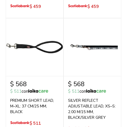
$
459
$
459
$
568
$
568
$
511
con
$
511
con
PREMIUM SHORT LEAD,
SILVER REFLECT
M–XL: 37 CM/25 MM,
ADJUSTABLE LEAD, XS–S:
BLACK
2.00 M/15 MM,
BLACK/SILVER GREY
$
511