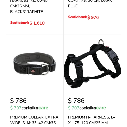
HARNESS, XL: 80–97
COAT, XS: 30 CM, DARK
CM/25 MM,
BLUE
BLACK/GRAPHITE
$
976
$
1.618
$
786
$
786
$
707
con
$
707
con
PREMIUM COLLAR, EXTRA
PREMIUM H-HARNESS, L–
WIDE, S–M: 33–42 CM/35
XL: 75–120 CM/25 MM,