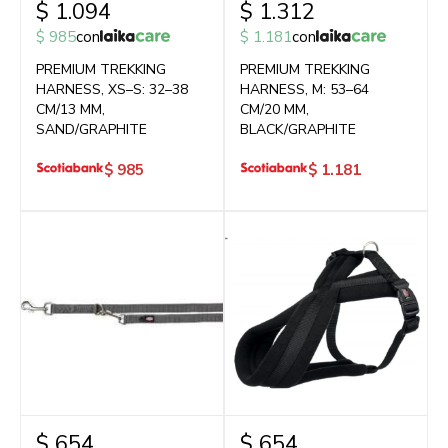
$
1.094
$
1.312
$
985
con
$
1.181
con
PREMIUM TREKKING
PREMIUM TREKKING
HARNESS, XS–S: 32–38
HARNESS, M: 53–64
CM/13 MM,
CM/20 MM,
SAND/GRAPHITE
BLACK/GRAPHITE
$
985
$
1.181
$
654
$
654