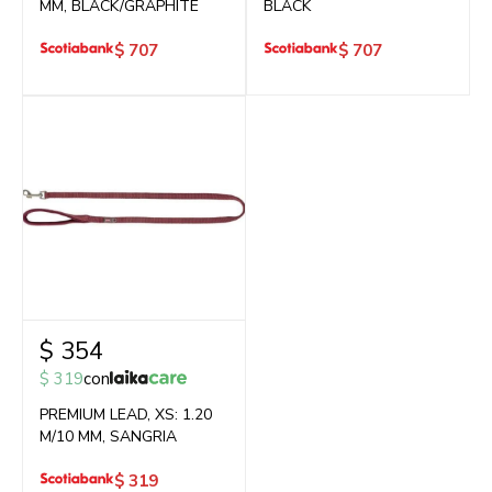
MM, BLACK/GRAPHITE
BLACK
$
707
$
707
$
354
$
319
con
PREMIUM LEAD, XS: 1.20
M/10 MM, SANGRIA
$
319