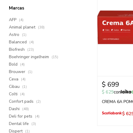
Marcas
AFP
(4)
Animal planet
(38)
Astro
(1)
Balanced
(4)
Biofresh
(23)
Boehringer ingelheim
(15)
Bold
(4)
Brouwer
(1)
Ceva
(4)
$
699
Cibau
(1)
$
629
con
Colti
(4)
Confort pads
CREMA 6A POM
(2)
Dashi
(48)
$
62
Deli for pets
(4)
Dental life
(3)
Dispert
(1)