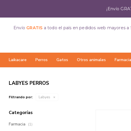
¡Envío GRAT
Envío
GRATIS
a todo el país
en pedidos web mayores a 
Laikacare
Perros
Gatos
Otros animales
Farmaci
LABYES PERROS
Filtrando por:
Labyes
Categorías
Farmacia
(1)