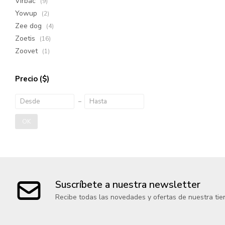
Virbac
(9)
Yowup
(2)
Zee dog
(4)
Zoetis
(16)
Zoovet
(1)
Precio
($)
OK
Suscríbete a nuestra newsletter
Recibe todas las novedades y ofertas de nuestra tie