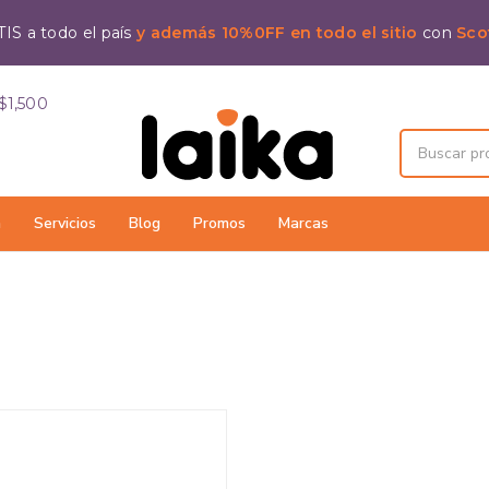
IS a todo el país
y además 10%0FF en todo el sitio
con
Sco
$1,500
a
Servicios
Blog
Promos
Marcas