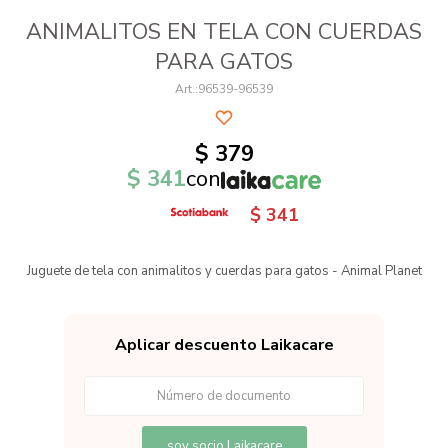
ANIMALITOS EN TELA CON CUERDAS
PARA GATOS
96539-96539
$
379
$
341
con
$
341
Juguete de tela con animalitos y cuerdas para gatos - Animal Planet
Aplicar descuento Laikacare
soy socio Laikacare