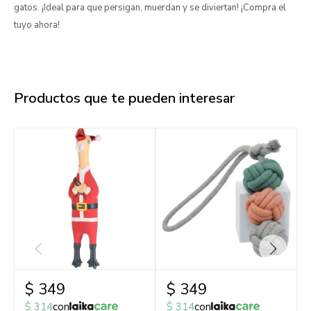
gatos. ¡Ideal para que persigan, muerdan y se diviertan! ¡Compra el
tuyo ahora!
Productos que te pueden interesar
$
349
$
349
$
314
con
$
314
con