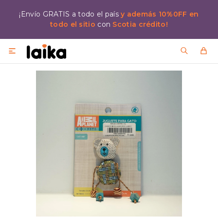
¡Envío GRATIS a todo el país
y además 10%0FF en
todo el sitio
con
Scotia crédito!
