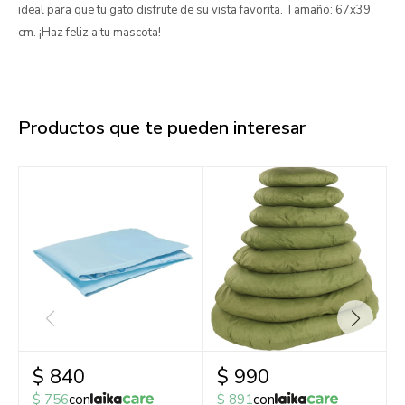
ideal para que tu gato disfrute de su vista favorita. Tamaño: 67x39
cm. ¡Haz feliz a tu mascota!
Productos que te pueden interesar
$
840
$
990
$
756
con
$
891
con