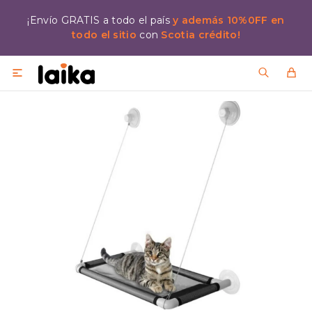
¡Envío GRATIS a todo el país
y además 10%0FF en
todo el sitio
con
Scotia crédito!
