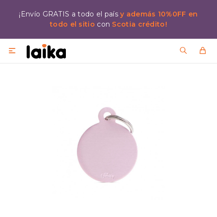
¡Envío GRATIS a todo el país
y además 10%0FF en
todo el sitio
con
Scotia crédito!
