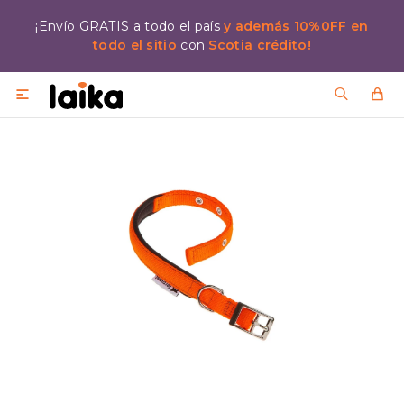
¡Envío GRATIS a todo el país
y además 10%0FF en
todo el sitio
con
Scotia crédito!
