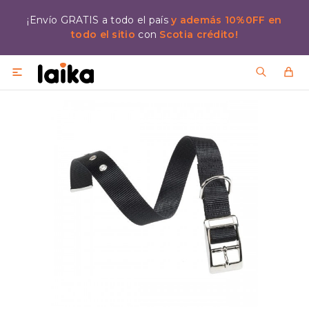
¡Envío GRATIS a todo el país
y además 10%0FF en
todo el sitio
con
Scotia crédito!
