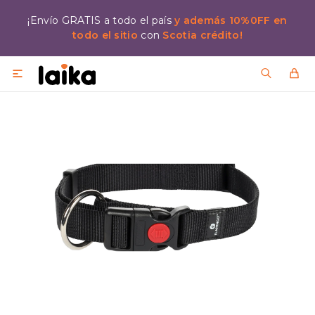
¡Envío GRATIS a todo el país
y además 10%0FF en
todo el sitio
con
Scotia crédito!
