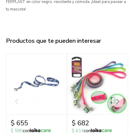
FERPLAST en color negro, resistente y cómoda. ¡Ideal para pasear a
tu mascota!
Productos que te pueden interesar
$
655
$
682
$
590
con
$
614
con