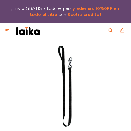
¡Envío GRATIS a todo el país
y además 10%0FF en
todo el sitio
con
Scotia crédito!
