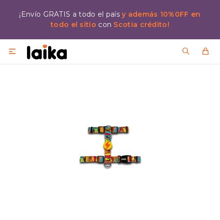
¡Envío GRATIS a todo el país
y además 10%0FF en
todo el sitio
con
Scotia crédito!
