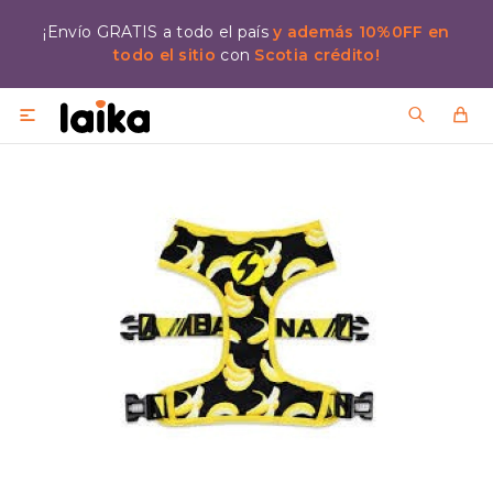
¡Envío GRATIS a todo el país
y además 10%0FF en
todo el sitio
con
Scotia crédito!
