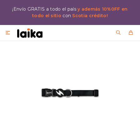
¡Envío GRATIS a todo el país
y además 10%0FF en
todo el sitio
con
Scotia crédito!
