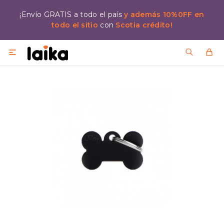
¡Envío GRATIS a todo el país
y además 10%0FF en
todo el sitio
con
Scotia crédito!
