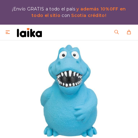
¡Envío GRATIS a todo el país
y además 10%0FF en
todo el sitio
con
Scotia crédito!
