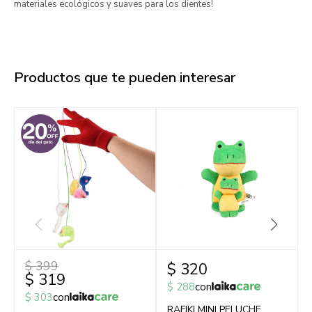
materiales ecológicos y suaves para los dientes!
Productos que te pueden interesar
$
399
$
320
$
319
$
288
con
$
303
con
RAFIKI MINI PELUCHE