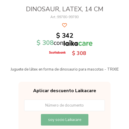
DINOSAUR, LATEX, 14 CM
99780-99780
$
342
$
308
con
$
308
Juguete de látex en forma de dinosaurio para mascotas - TRIXIE
Aplicar descuento Laikacare
soy socio Laikacare