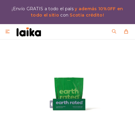
¡Envío GRATIS a todo el país
y además 10%0FF en
todo el sitio
con
Scotia crédito!
