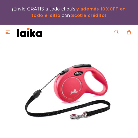
¡Envío GRATIS a todo el país
y además 10%0FF en
todo el sitio
con
Scotia crédito!
