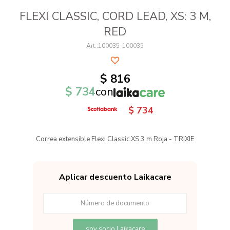
FLEXI CLASSIC, CORD LEAD, XS: 3 M,
RED
100035-100035
$
816
$
734
con
$
734
Correa extensible Flexi Classic XS 3 m Roja - TRIXIE
Aplicar descuento Laikacare
soy socio Laikacare