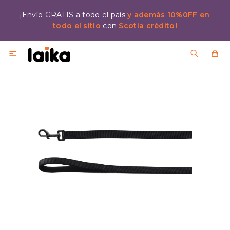
¡Envío GRATIS a todo el país
y además 10%0FF en
todo el sitio
con
Scotia crédito!
