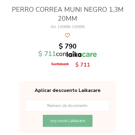
PERRO CORREA MUNI NEGRO 1,3M
20MM
100888-100888
$
790
$
711
con
$
711
Aplicar descuento Laikacare
soy socio Laikacare