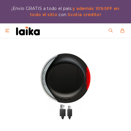
¡Envío GRATIS a todo el país
y además 10%0FF en
todo el sitio
con
Scotia crédito!
