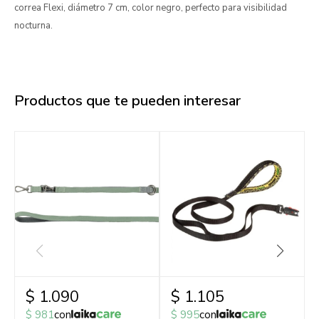
correa Flexi, diámetro 7 cm, color negro, perfecto para visibilidad
nocturna.
Productos que te pueden interesar
$
1.090
$
1.105
$
981
con
$
995
con