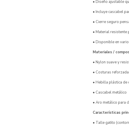
• Diseño ajustable q
• Incluye cascabel pa
• Cierre seguro pensa
• Material resistent
• Disponible en varios
Materiales / compos
• Nylon suave y resis
• Costuras reforzada
• Hebilla plástica de
• Cascabel metálico
• Aro metálico para ch
Características prin
• Talle gatito (conto