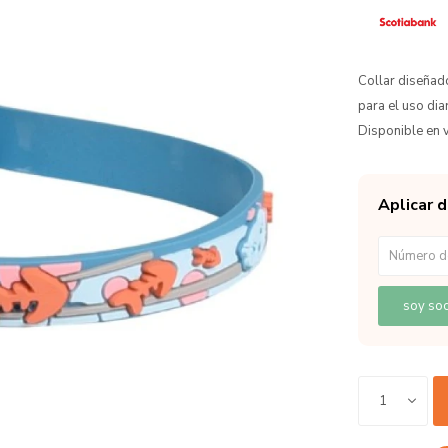
Collar diseñad
para el uso diar
Disponible en v
Aplicar 
soy soc
1