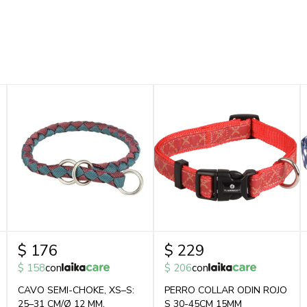
$
176
$
229
$
158
con
$
206
con
CAVO SEMI-CHOKE, XS–S:
PERRO COLLAR ODIN ROJO
25–31 CM/Ø 12 MM,
S 30-45CM 15MM