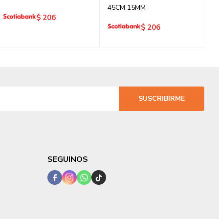
45CM 15MM
$
206
$
206
SUSCRIBIRME
SEGUINOS



