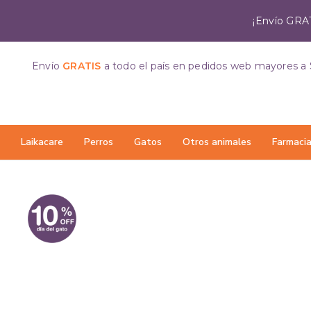
¡Envío GRAT
Envío
GRATIS
a todo el país
en pedidos web mayores a 
Laikacare
Perros
Gatos
Otros animales
Farmaci