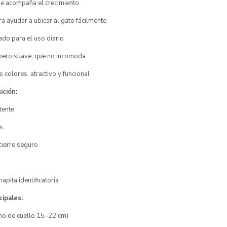
ue acompaña el crecimiento
ra ayudar a ubicar al gato fácilmente
do para el uso diario
e pero suave, que no incomoda
 colores, atractivo y funcional
ición:
tente
s
 cierre seguro
apita identificatoria
cipales:
rno de cuello 15–22 cm)