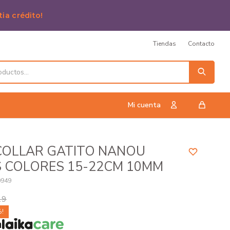
tia crédito!
Tiendas
Contacto
COLLAR GATITO NANOU
S COLORES 15-22CM 10MM
0949
19
n