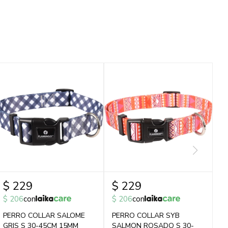
$
229
$
229
$
206
con
$
206
con
PERRO COLLAR SALOME
PERRO COLLAR SYB
GRIS S 30-45CM 15MM
SALMON ROSADO S 30-