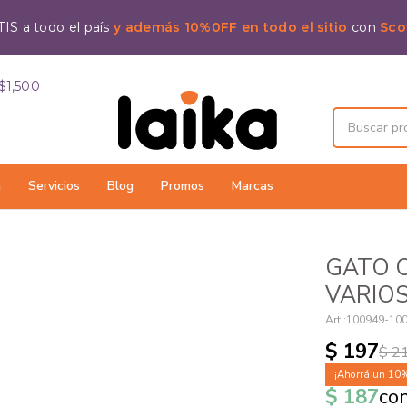
IS a todo el país
y además 10%0FF en todo el sitio
con
Sco
$1,500
a
Servicios
Blog
Promos
Marcas
GATO 
VARIO
100949-10
$
197
$
2
10
$
187
co