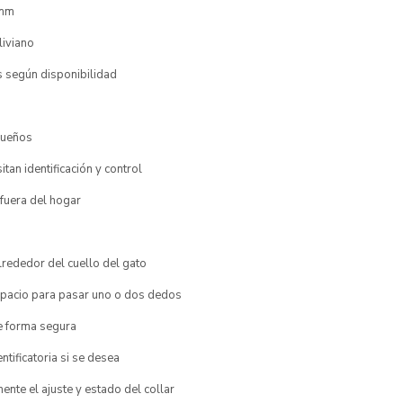
 mm
liviano
s según disponibilidad
queños
tan identificación y control
 fuera del hogar
lrededor del cuello del gato
spacio para pasar uno o dos dedos
de forma segura
ntificatoria si se desea
nte el ajuste y estado del collar