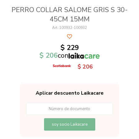
PERRO COLLAR SALOME GRIS S 30-
45CM 15MM
100932-100932
$
229
$
206
con
$
206
Aplicar descuento Laikacare
soy socio Laikacare