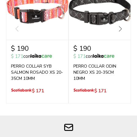
$
190
$
190
$
171
con
$
171
con
PERRO COLLAR SYB
PERRO COLLAR ODIN
SALMON ROSADO XS 20-
NEGRO XS 20-35CM
35CM 10MM
10MM
$
171
$
171