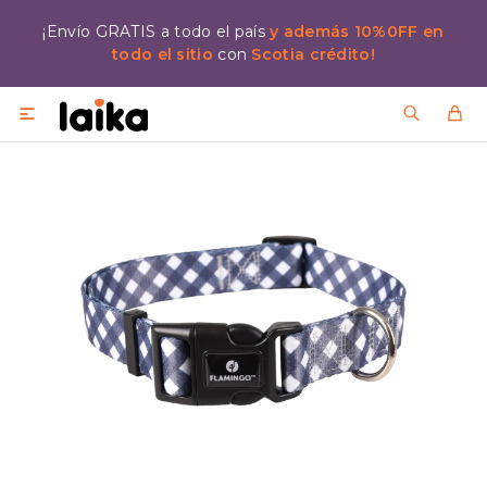
¡Envío GRATIS a todo el país
y además 10%0FF en
todo el sitio
con
Scotia crédito!
