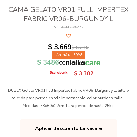
CAMA GELATO VR01 FULL IMPERTEX
FABRIC VR06-BURGUNDY L
98442-98442
$
3.669
$
5.249
30
$
3486
con
$
3.302
DUBEX Gelato VR01 Full Impertex Fabric VR06-Burgundy L. Silla o
colchón para perros en tela impermeable, color burdeos, talla L
Medidas: 78x60x22cm. Para perros de hasta 25kg.
Aplicar descuento Laikacare