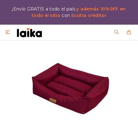
¡Envío GRATIS a todo el país
y además 10%0FF en
todo el sitio
con
Scotia crédito!
