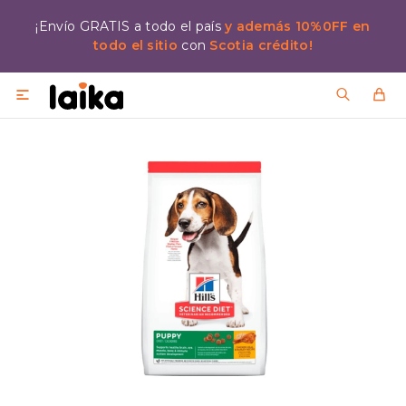
¡Envío GRATIS a todo el país
y además 10%0FF en
todo el sitio
con
Scotia crédito!
