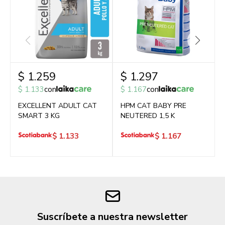
$
1.259
$
1.297
$
1.133
con
$
1.167
con
EXCELLENT ADULT CAT
HPM CAT BABY PRE
SMART 3 KG
NEUTERED 1,5 K
$
1.133
$
1.167
Suscríbete a nuestra newsletter