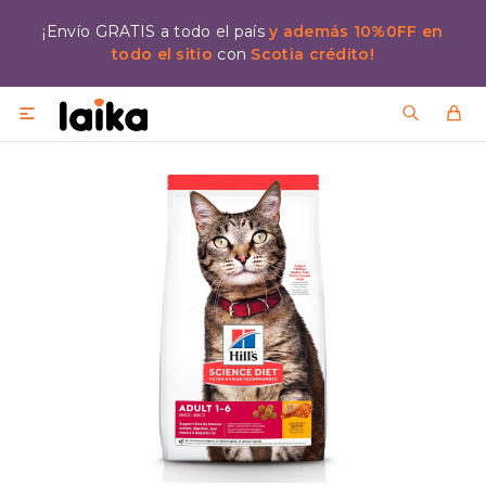
¡Envío GRATIS a todo el país
y además 10%0FF en
todo el sitio
con
Scotia crédito!
