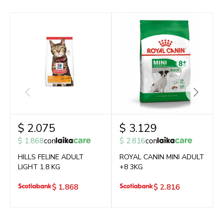
$
2.075
$
3.129
$
1.868
con
$
2.816
con
HILLS FELINE ADULT
ROYAL CANIN MINI ADULT
LIGHT 1.8 KG
+8 3KG
$
1.868
$
2.816