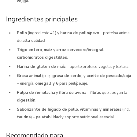
vejiga.
Ingredientes principales
Pollo
(ingrediente #1) y
harina de pollo/pavo
– proteína animal
de
alta calidad
.
Trigo entero
,
maíz
y
arroz cervecero/integral
–
carbohidratos digestibles
.
Harina de gluten de maíz
– aporte proteico vegetal y textura.
Grasa animal
(p. ej.
grasa de cerdo
) y
aceite de pescado/soja
– energía,
omega 3 y 6
para piel/pelaje.
Pulpa de remolacha
y
fibra de avena
–
fibras
que apoyan la
digestión
.
Saborizante de hígado de pollo
,
vitaminas y minerales
(incl.
taurina
) –
palatabilidad
y soporte nutricional esencial.
Recomendado para