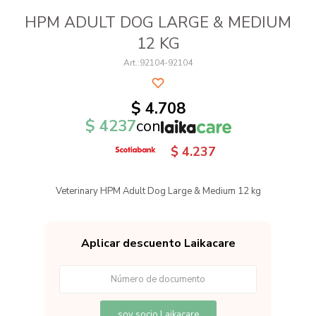
HPM ADULT DOG LARGE & MEDIUM
12 KG
92104-92104
$
4.708
$
4237
con
$
4.237
Veterinary HPM Adult Dog Large & Medium 12 kg
Aplicar descuento Laikacare
soy socio Laikacare