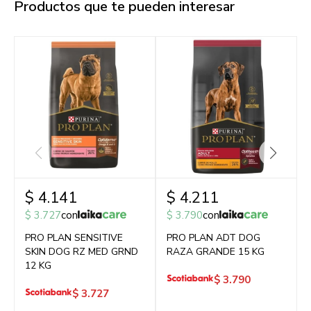
Productos que te pueden interesar
$
4.141
$
4.211
$
3.727
con
$
3.790
con
PRO PLAN SENSITIVE
PRO PLAN ADT DOG
SKIN DOG RZ MED GRND
RAZA GRANDE 15 KG
12 KG
$
3.790
$
3.727