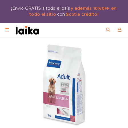
¡Envío GRATIS a todo el país
y además 10%0FF en
todo el sitio
con
Scotia crédito!
