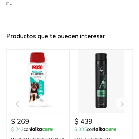
ml.
Productos que te pueden interesar
$
269
$
439
$
242
con
$
395
con