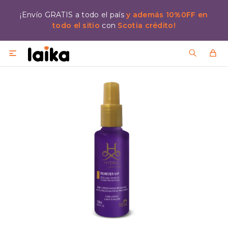
¡Envío GRATIS a todo el país
y además 10%0FF en
todo el sitio
con
Scotia crédito!
