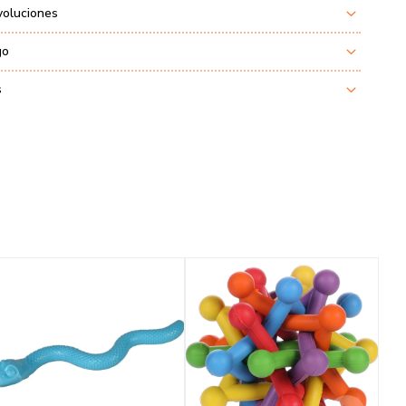
voluciones
go
s