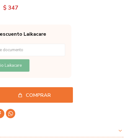
$
347
descuento Laikacare
io Laikacare
COMPRAR

