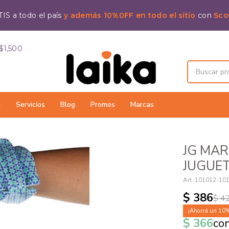
IS a todo el país
y además 10%0FF en todo el sitio
con
Sco
$1,500
a
Servicios
Blog
Promos
Marcas
JG MA
JUGUET
101012-10
$
386
$
4
10
$
366
co