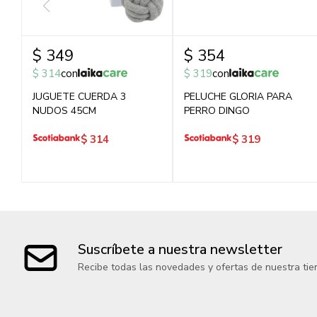
$
349
$
354
$
314
con
$
319
con
JUGUETE CUERDA 3
PELUCHE GLORIA PARA
NUDOS 45CM
PERRO DINGO
$
314
$
319
Suscríbete a nuestra newsletter
Recibe todas las novedades y ofertas de nuestra tie