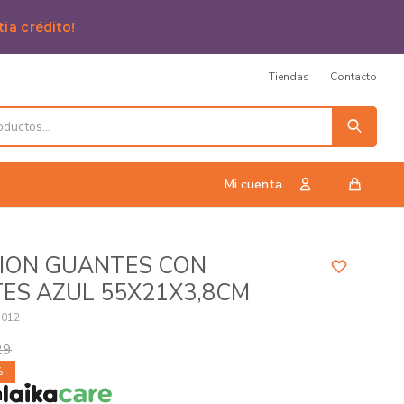
tia crédito!
Tiendas
Contacto
RION GUANTES CON
ES AZUL 55X21X3,8CM
1012
29
n