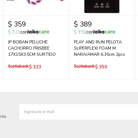
$
359
$
389
$
323
con
$
350
con
JP BOBAN PELUCHE
PLAY AND RUN PELOTA
CACHORRO FRISBEE
SUPERFLEXI FOAM M
17X15X3,5CM SURTIDO
NARA/AMAR 6.35cm 2pcs
$
323
$
350
nda.