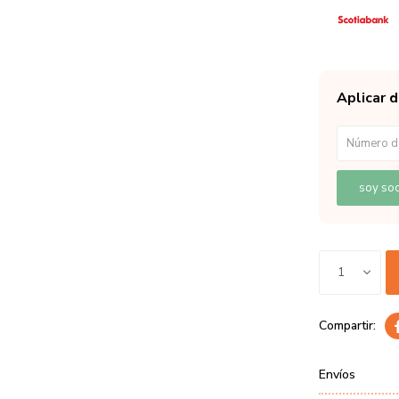
Aplicar 
soy soc
1
Envíos