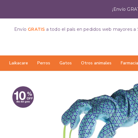
¡Envío GRAT
Envío
GRATIS
a todo el país
en pedidos web mayores a 
Laikacare
Perros
Gatos
Otros animales
Farmaci