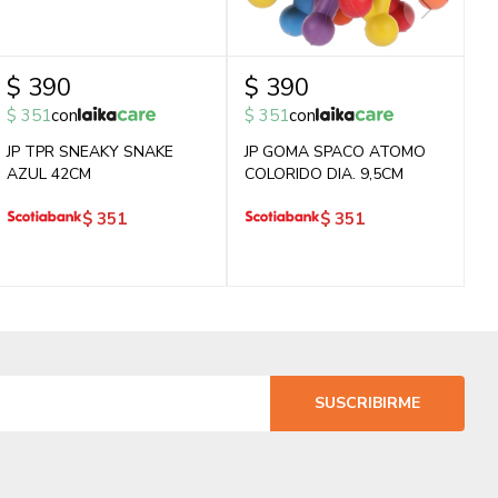
$
390
$
390
$
351
con
$
351
con
JP TPR SNEAKY SNAKE
JP GOMA SPACO ATOMO
AZUL 42CM
COLORIDO DIA. 9,5CM
$
351
$
351
SUSCRIBIRME