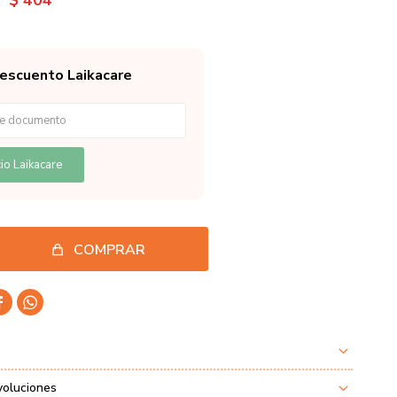
$
404
descuento Laikacare
io Laikacare
COMPRAR


voluciones