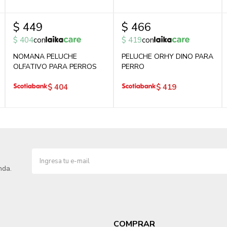
$
449
$
466
$
404
con
$
419
con
NOMANA PELUCHE
PELUCHE ORHY DINO PARA
OLFATIVO PARA PERROS
PERRO
$
404
$
419
nda.
COMPRAR