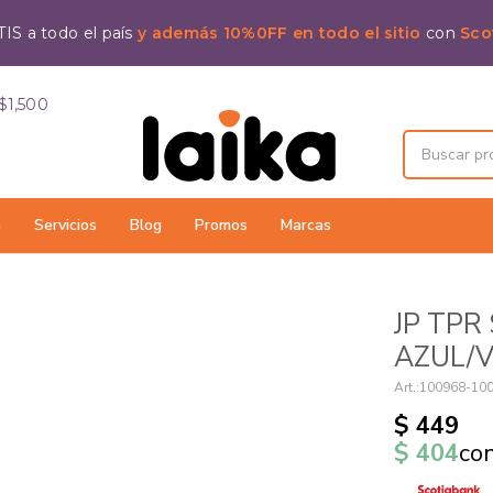
IS a todo el país
y además 10%0FF en todo el sitio
con
Sco
$1,500
a
Servicios
Blog
Promos
Marcas
JP TPR
AZUL/
100968-10
$
449
$
404
co