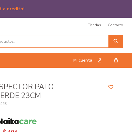
tia crédito!
Tiendas
Contacto
 SPECTOR PALO
VERDE 23CM
0968
n