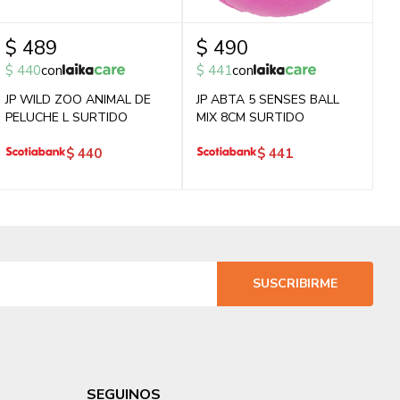
$
489
$
490
$
440
con
$
441
con
JP WILD ZOO ANIMAL DE
JP ABTA 5 SENSES BALL
PELUCHE L SURTIDO
MIX 8CM SURTIDO
$
440
$
441
SUSCRIBIRME
SEGUINOS