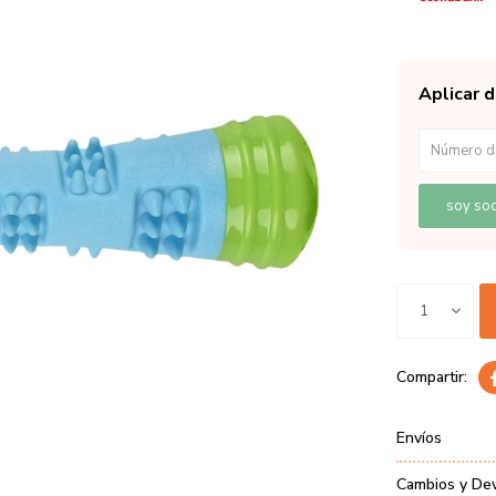
Aplicar 
soy soc
1
Envíos
Cambios y De