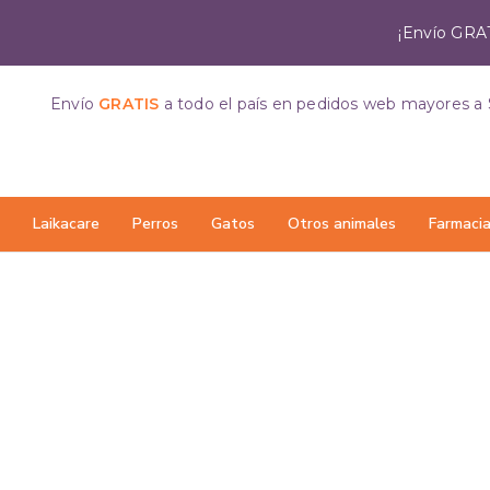
¡Envío GRAT
Envío
GRATIS
a todo el país
en pedidos web mayores a 
Laikacare
Perros
Gatos
Otros animales
Farmaci