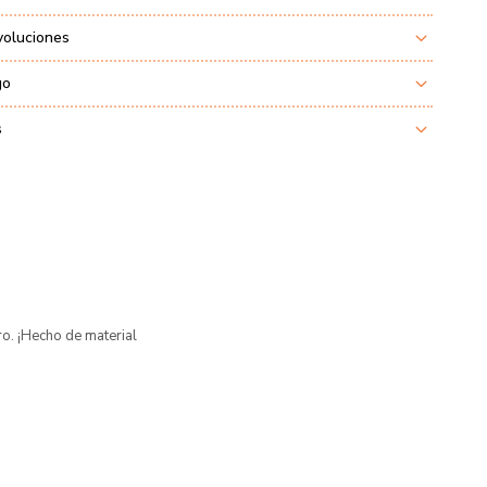
voluciones
go
s
ro. ¡Hecho de material