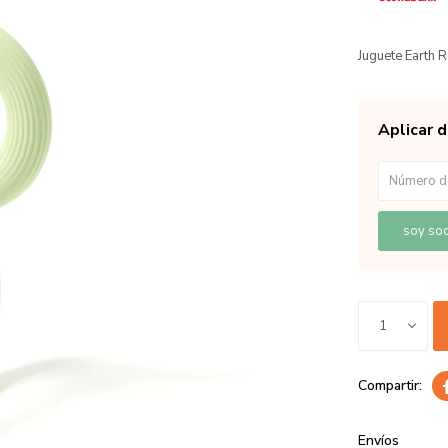
Juguete Earth R
Aplicar 
soy soc
1
Envíos