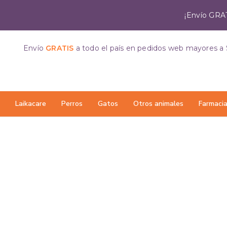
¡Envío GRAT
Envío
GRATIS
a todo el país
en pedidos web mayores a 
Laikacare
Perros
Gatos
Otros animales
Farmaci