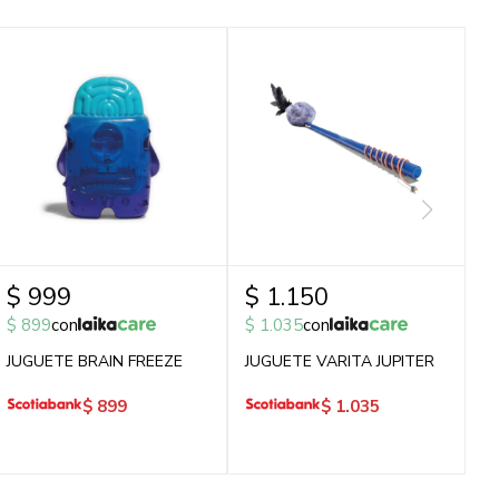
$
999
$
1.150
$
899
con
$
1.035
con
JUGUETE BRAIN FREEZE
JUGUETE VARITA JUPITER
$
899
$
1.035