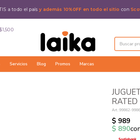
IS a todo el país
y además 10%0FF en todo el sitio
con
Sco
$1,500
a
Servicios
Blog
Promos
Marcas
JUGUET
RATED 
99862-998
$
989
$
890
co