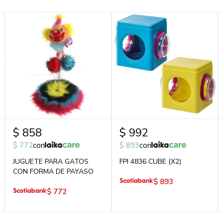
$
858
$
992
$
772
con
$
893
con
JUGUETE PARA GATOS
FPI 4836 CUBE (X2)
CON FORMA DE PAYASO
$
893
$
772