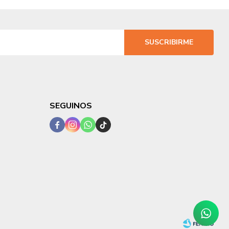
SUSCRIBIRME
SEGUINOS



