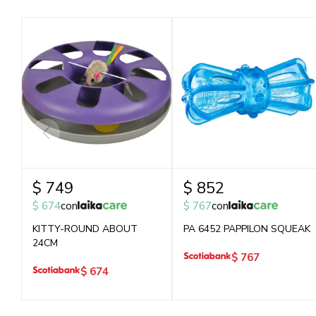
$
749
$
852
$
674
con
$
767
con
KITTY-ROUND ABOUT
PA 6452 PAPPILON SQUEAK
24CM
$
767
$
674