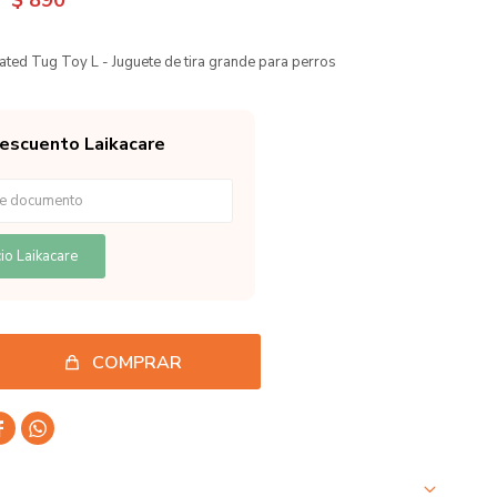
$
890
ated Tug Toy L - Juguete de tira grande para perros
descuento Laikacare
io Laikacare
COMPRAR

