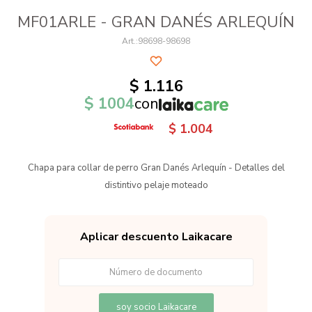
MF01ARLE - GRAN DANÉS ARLEQUÍN
98698-98698
$
1.116
$
1004
con
$
1.004
Chapa para collar de perro Gran Danés Arlequín - Detalles del
distintivo pelaje moteado
Aplicar descuento Laikacare
soy socio Laikacare