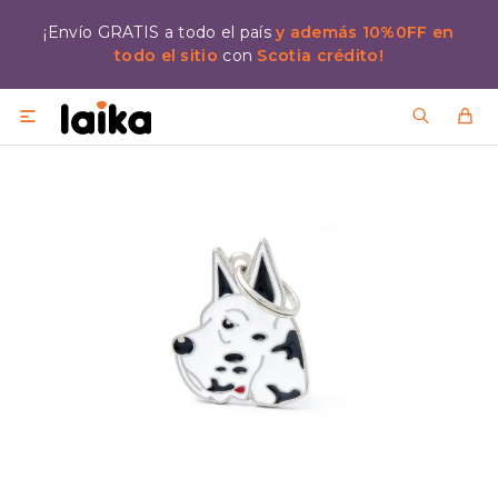
¡Envío GRATIS a todo el país
y además 10%0FF en
todo el sitio
con
Scotia crédito!
