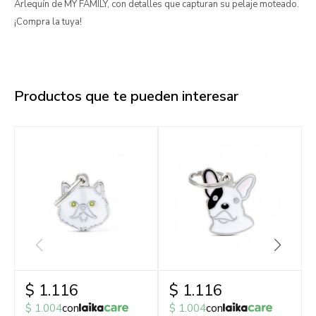
Arlequín de MY FAMILY, con detalles que capturan su pelaje moteado.
¡Compra la tuya!
Productos que te pueden interesar
$
1.116
$
1.116
$
1.004
con
$
1.004
con