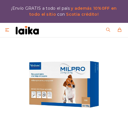
¡Envío GRATIS a todo el país
y además 10%0FF en
todo el sitio
con
Scotia crédito!
