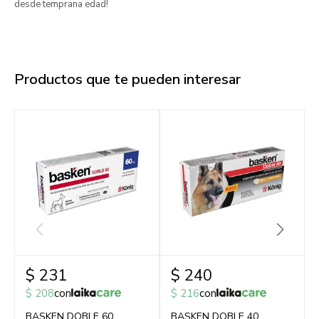
desde temprana edad!
Productos que te pueden interesar
$
231
$
240
$
208
con
$
216
con
BASKEN DOBLE 60
BASKEN DOBLE 40