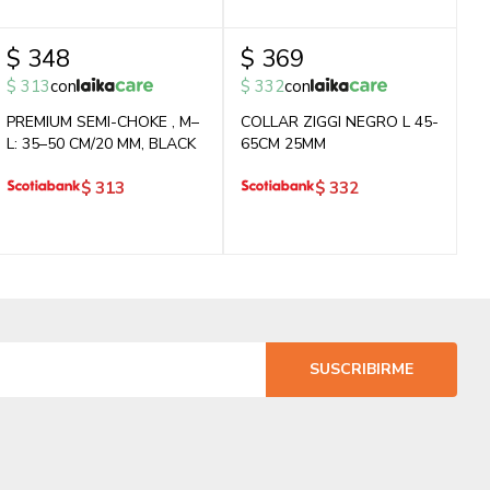
$
348
$
369
$
313
con
$
332
con
PREMIUM SEMI-CHOKE , M–
COLLAR ZIGGI NEGRO L 45-
L: 35–50 CM/20 MM, BLACK
65CM 25MM
$
313
$
332
SUSCRIBIRME