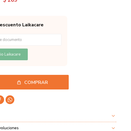
$
269
descuento Laikacare
io Laikacare
COMPRAR


voluciones