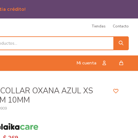
tia crédito!
Tiendas
Contacto
 COLLAR OXANA AZUL XS
CM 10MM
0909
n