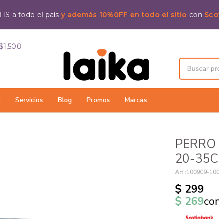
IS a todo el país
y además 10%0FF en todo el sitio
con
Sco
$1,500
a
Servicios
Blog
Promos
Marcas
PERRO
20-35
100909-10
$
299
$
269
co