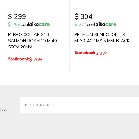
$
299
$
304
$
269
con
$
274
con
PERRO COLLAR SYB
PREMIUM SEMI-CHOKE, S–
SALMON ROSADO M 40-
M: 30–40 CM/15 MM, BLACK
55CM 20MM
$
274
$
269
nda.