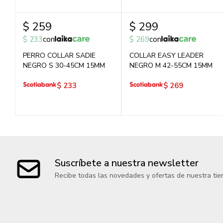
$
259
$
299
$
233
con
$
269
con
PERRO COLLAR SADIE
COLLAR EASY LEADER
NEGRO S 30-45CM 15MM
NEGRO M 42-55CM 15MM
$
233
$
269
Suscríbete a nuestra newsletter
Recibe todas las novedades y ofertas de nuestra tie