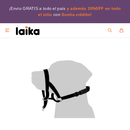
¡Envío GRATIS a todo el país
y además 10%0FF en todo
el sitio
con
Scotia crédito!
