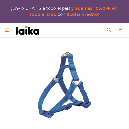
¡Envío GRATIS a todo el país
y además 10%0FF en
todo el sitio
con
Scotia crédito!
