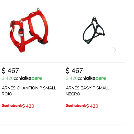
$
467
$
467
$
420
con
$
420
con
ARNÉS CHAMPION P SMALL
ARNÉS EASY P SMALL
ROJO
NEGRO
$
420
$
420