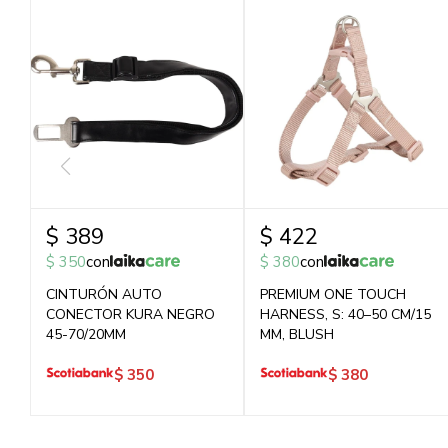
$
389
$
422
$
350
con
$
380
con
CINTURÓN AUTO
PREMIUM ONE TOUCH
CONECTOR KURA NEGRO
HARNESS, S: 40–50 CM/15
45-70/20MM
MM, BLUSH
$
350
$
380