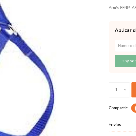
Arnés FERPLAST
Aplicar 
soy soc
1
Envíos