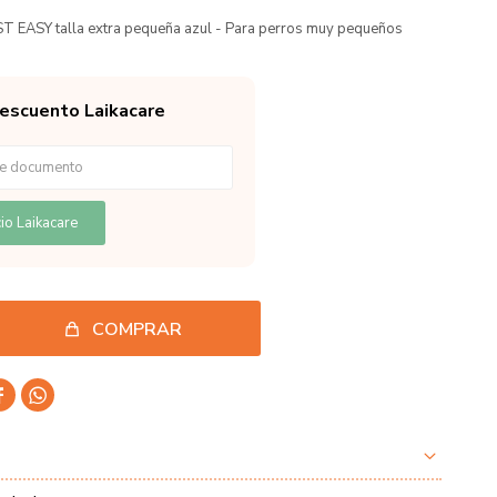
 EASY talla extra pequeña azul - Para perros muy pequeños
descuento Laikacare
io Laikacare
COMPRAR

