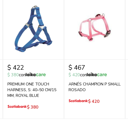
$
422
$
467
$
380
con
$
420
con
PREMIUM ONE TOUCH
ARNÉS CHAMPION P SMALL
HARNESS, S: 40–50 CM/15
ROSADO
MM, ROYAL BLUE
$
420
$
380