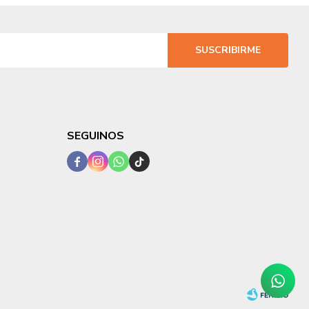
SUSCRIBIRME
SEGUINOS



