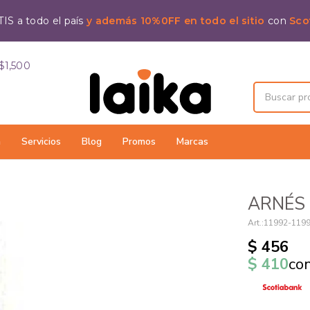
IS a todo el país
y además 10%0FF en todo el sitio
con
Sco
$1,500
a
Servicios
Blog
Promos
Marcas
ARNÉS 
11992-119
$
456
$
410
co