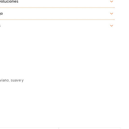
voluciones
go
s
viano, suave y