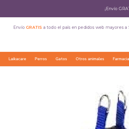
¡Envío GRAT
Envío
GRATIS
a todo el país
en pedidos web mayores a 
Laikacare
Perros
Gatos
Otros animales
Farmaci