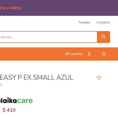
tia crédito!
Tiendas
Contacto
EASY P EX.SMALL AZUL
92
n
$
410