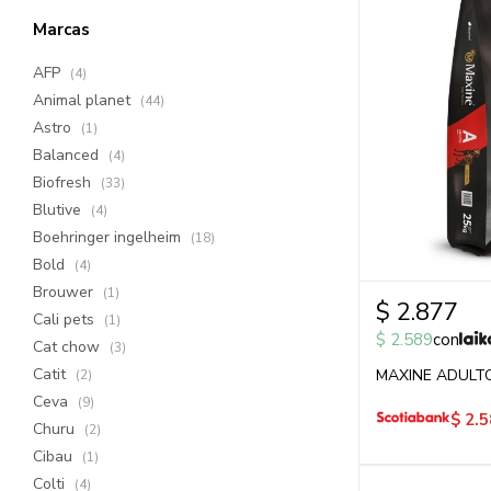
Marcas
AFP
(4)
Animal planet
(44)
Astro
(1)
Balanced
(4)
Biofresh
(33)
Blutive
(4)
Boehringer ingelheim
(18)
Bold
(4)
Brouwer
(1)
$
2.877
Cali pets
(1)
$
2.589
con
Cat chow
(3)
Catit
MAXINE ADULTO
(2)
Ceva
(9)
$
2.5
Churu
(2)
Cibau
(1)
Colti
(4)