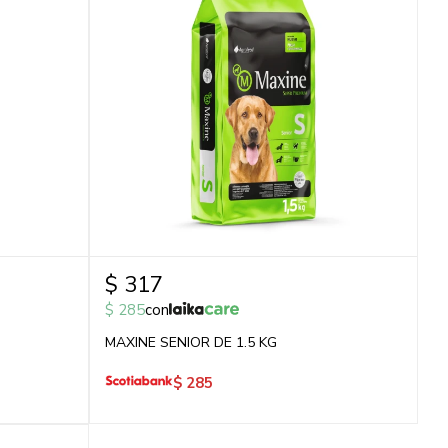
$
317
$
285
con
MAXINE SENIOR DE 1.5 KG
$
285