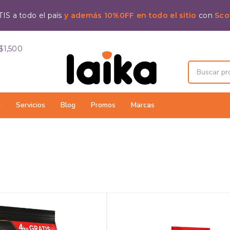
IS a todo el país
y además 10%0FF en todo el sitio
con
Sco
$1,500
a
Servicios
Blog
Promos
Marcas