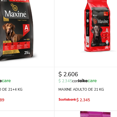
$
2.606
$
2.345
con
 DE 21+4 KG
MAXINE ADULTO DE 21 KG
89
$
2.345