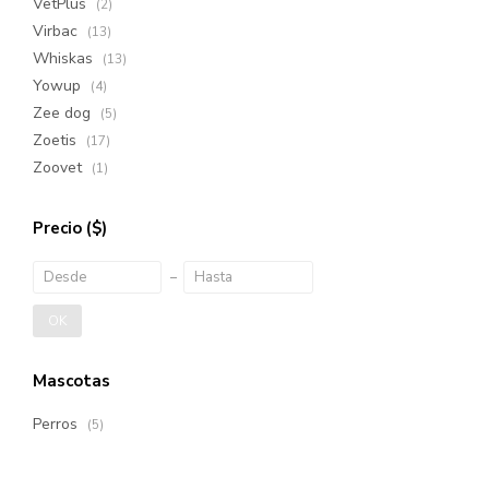
VetPlus
(2)
Virbac
(13)
Whiskas
(13)
Yowup
(4)
Zee dog
(5)
Zoetis
(17)
Zoovet
(1)
Precio
($)
OK
Mascotas
Perros
(5)