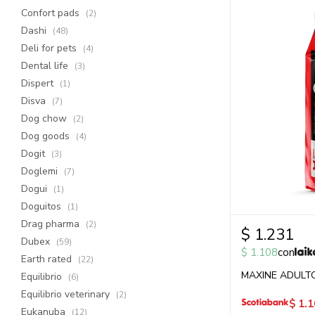
Confort pads
(2)
Dashi
(48)
Deli for pets
(4)
Dental life
(3)
Dispert
(1)
Disva
(7)
Dog chow
(2)
Dog goods
(4)
Dogit
(3)
Doglemi
(7)
Dogui
(1)
Doguitos
(1)
Drag pharma
(2)
$
1.231
Dubex
(59)
$
1.108
con
Earth rated
(22)
MAXINE ADULTO
Equilibrio
(6)
Equilibrio veterinary
(2)
$
1.1
Eukanuba
(12)