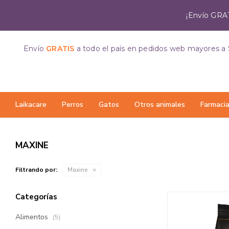
¡Envío GRAT
Envío
GRATIS
a todo el país
en pedidos web mayores a 
Laikacare
Perros
Gatos
Otros animales
Farmaci
MAXINE
Filtrando por:
Maxine
Categorías
Alimentos
(5)