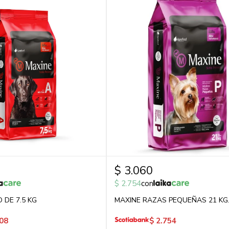
$
3.060
$
2.754
con
 DE 7.5 KG
MAXINE RAZAS PEQUEÑAS 21 KG
08
$
2.754