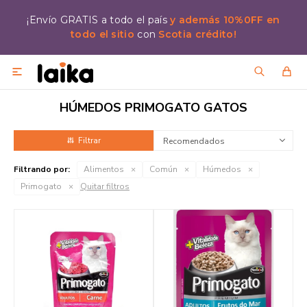
¡Envío GRATIS a todo el país
y además 10%0FF en
todo el sitio
con
Scotia crédito!

HÚMEDOS PRIMOGATO GATOS
Recomendados
Filtrando por:
Alimentos
Común
Húmedos
Primogato
Quitar filtros